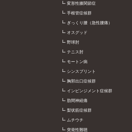
変形性膝関節症
手根管症候群
ぎっくり腰（急性腰痛）
オスグッド
野球肘
テニス肘
モートン病
シンスプリント
胸郭出口症候群
インピンジメント症候群
肋間神経痛
梨状筋症候群
ムチウチ
突発性難聴