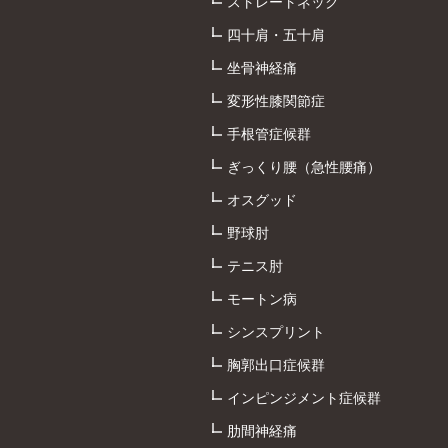
ストレートネック
四十肩・五十肩
坐骨神経痛
変形性膝関節症
手根管症候群
ぎっくり腰（急性腰痛）
オスグッド
野球肘
テニス肘
モートン病
シンスプリント
胸郭出口症候群
インピンジメント症候群
肋間神経痛