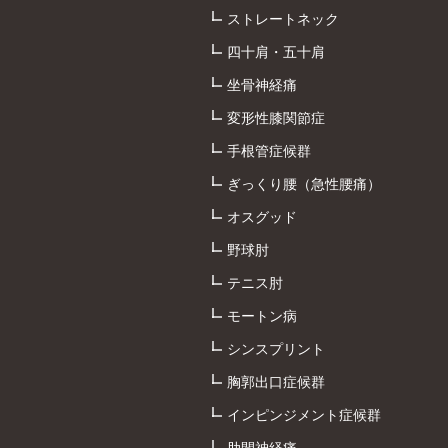
ストレートネック
四十肩・五十肩
坐骨神経痛
変形性膝関節症
手根管症候群
ぎっくり腰（急性腰痛）
オスグッド
野球肘
テニス肘
モートン病
シンスプリント
胸郭出口症候群
インピンジメント症候群
肋間神経痛